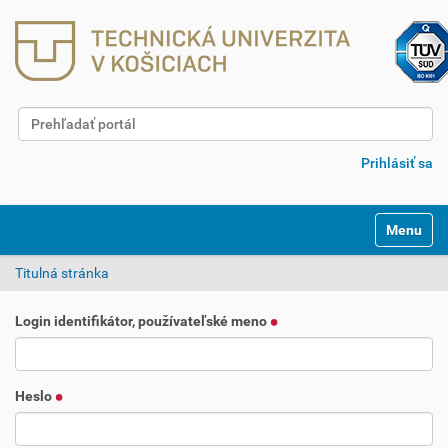
Hľadať
Rozšírené vyhľadávanie...
Prihlásiť sa
Toggle na
Titulná stránka
Login identifikátor, používateľské meno
Heslo