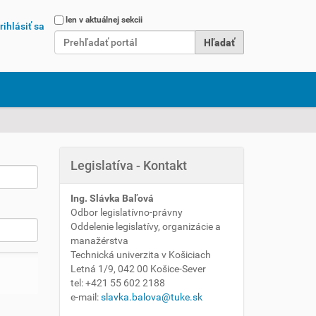
Hľadať
len v aktuálnej sekcii
rihlásiť sa
Rozšírené vyhľadávanie...
Legislatíva - Kontakt
Ing. Slávka Baľová
Odbor legislatívno-právny
Oddelenie legislatívy, organizácie a
manažérstva
Technická univerzita v Košiciach
Letná 1/9, 042 00 Košice-Sever
tel: +421 55 602 2188
e-mail:
slavka.balova@tuke.sk