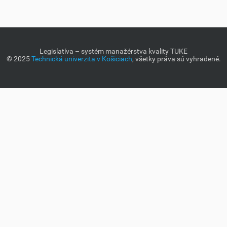
Legislatíva – systém manažérstva kvality TUKE
© 2025
Technická univerzita v Košiciach
, všetky práva sú vyhradené.