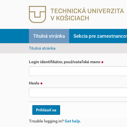
Titulná stránka
Sekcia pre zamestnanco
N
Titulná stránka
a
c
Login identifikátor, používateľské meno
h
á
d
z
Heslo
a
t
e
s
a
t
Trouble logging in?
Get help
.
u